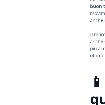
buon 
movimen
anche 
Il mar
anche s
più acc
ottimo
📱
qu