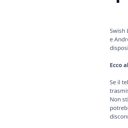
Swish 
e Andr
dispos
Ecco a
Se il t
trasmi
Non st
potreb
disconn