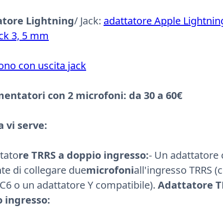
atore Lightning
/ Jack:
adattatore Apple Lightnin
ack 3, 5 mm
ono con uscita jack
ntatori con 2 microfoni: da 30 a 60€
a vi serve:
ttato
re TRRS a doppio ingresso:
- Un adattatore
te di collegare due
microfoni
all'ingresso TRRS 
C6 o un adattatore Y compatibile).
Adattatore T
 ingresso: