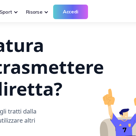
Accedi
Sport
Risorse
atura
 trasmettere
diretta?
i tratti dalla
ilizzare altri