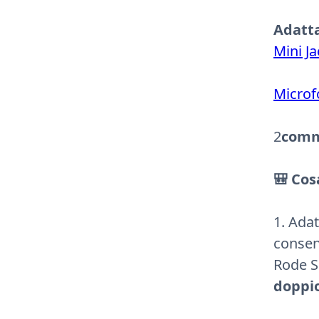
‍Adatt
Mini J
Microf
2
comme
🎒 Cos
1. Ada
consen
Rode S
doppio