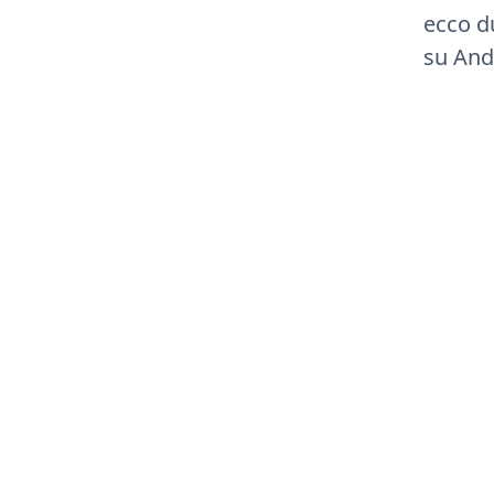
ecco d
su Andr