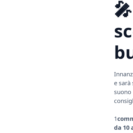
🎤
sc
b
Innanzi
e sarà
suono 
consigl
‍1
comme
da 10 