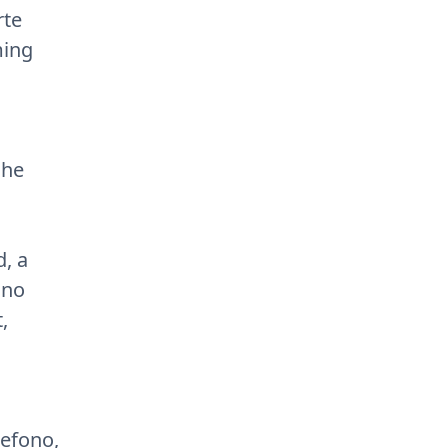
rte
ming
che
d, a
ono
,
lefono,