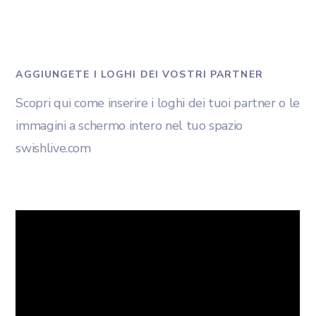
AGGIUNGETE I LOGHI DEI VOSTRI PARTNER
Scopri qui come inserire i loghi dei tuoi partner o le
immagini a schermo intero nel tuo spazio
swishlive.com